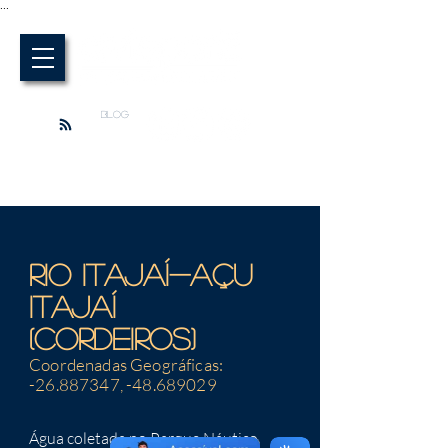
...
BLOG
Rio Itajaí-Açu
Itajaí
(cordeiros)
Coordenadas Geográficas:
-26.887347, -48.689029
Água coletada no Parque Náutico