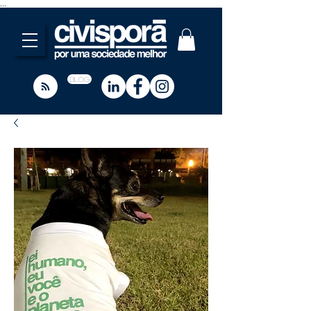
...
BLOG