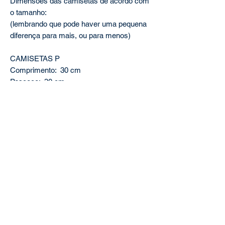
Dimensões das camisetas de acordo com
o tamanho:
(lembrando que pode haver uma pequena
diferença para mais, ou para menos)
CAMISETAS P
Comprimento: 30 cm
Pescoço: 30 cm
Tórax: 40 cm
CAMISETAS M
Comprimento: 35 cm
Pescoço: 32 cm
Tórax: 50 cm
CAMISETAS G
Comprimento: 40 cm
Pescoço: 34 cm
Tórax: 60 cm