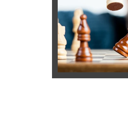
CONTATO
Telefone & Whatsapp: (47) 99141-7674
Email:
contato@civispora.com.br