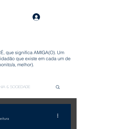
Login
É, que significa AMIGA(O). Um
 cidadão que existe em cada um de
onito/a, melhor).
ania & Sociedade
eitura