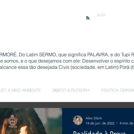
BLOG
MORÉ. Do Latim SERMO, que significa PALAVRA, e do Tupi R
ue somos, e o que desejamos com ele: Desenvolver o espírito
 alcance essa tão desejada Civis (sociedade, em Latim) Porã (b
ust. & Meio Ambiente
Direito & Filosofia
Política, Cidad
Alex Stein
14 de jun. de 2022
4 min de 