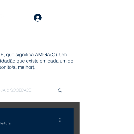
Login
É, que significa AMIGA(O). Um
 cidadão que existe em cada um de
onito/a, melhor).
ania & Sociedade
leitura