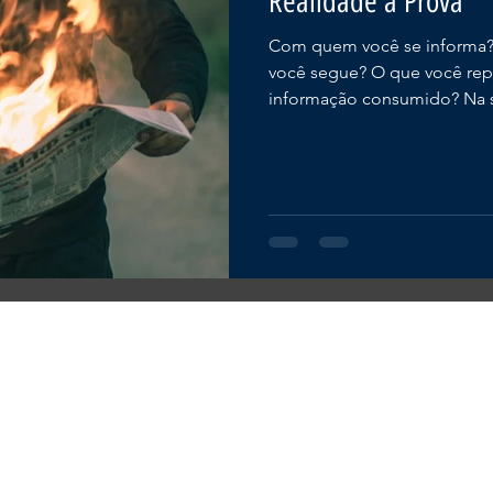
Realidade à Prova
Com quem você se informa? 
você segue? O que você re
informação consumido? Na 
© Civisporã - Marca Registrada 2020.
CO
Todos os direitos reservados.
CNPJ 36.486.476/0001-21
Rua Esmeraldo Braga, 60
Itajaí/SC - 88302-310
As fotos aqui veiculadas, logotipo e marca são de propriedade da Civisporã.
É vetada a sua reprodução total ou parcial sem autorização ou créditos.