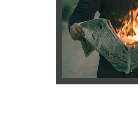
CONTATO
Telefone & Whatsapp: (47) 99141-7674
Email:
contato@civispora.com.br