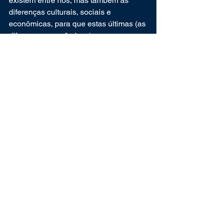
existem entre nós, mas também as 
diferenças culturais, sociais e 
econômicas, para que estas últimas (as 
diferenças econômicas) possam ser 
diminuídas, possibilitando a todos uma 
sociedade melhor para viver.
E é justamente com essa ideia em 
mente que a CIVISPORÃ desenvolve o 
seu trabalho, produzindo 
camisetas
para nós, seres humanos, e nossos 
amigos peludos, com o propósito de 
conscientizar a população de que a 
sociedade atual é o resultado daquilo 
que somos no dia a dia, e de que 
nossas atitudes transformam a 
sociedade, positiva – ou 
negativamente.