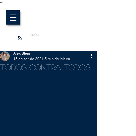
...
BLOG
Alex Stein
15 de set. de 2021
5 min de leitura
Todos contra Todos