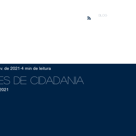
BLOG
t. & Meio Ambiente
Direito & Filosofia
Política, Cidadania
v. de 2021
4 min de leitura
es de Cidadania
 2021