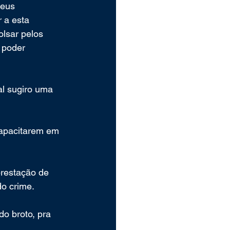
eus 
 a esta 
lsar pelos 
 poder 
al sugiro uma 
capacitarem em 
prestação de 
do crime.
do broto, pra 