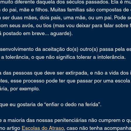
é muito diferente daquela dos séculos passados. Ela é mu
 do pai, mãe e filhos. Muitas famílias são compostas de 
ser duas mães, dois pais, uma mãe, ou um pai. Pode s
om seus avós, ou tios (mas vou deixar para falar sobre 
rá postado em breve... aguarde).
envolvimento da aceitação do(s) outro(s) passa pela es
 tolerância, o que não significa tolerar a intolerância. 
ia das pessoas que deve ser extirpada, e não a vida dos i
ntes, esse processo pode ter que passar por uma escola
ria, por exemplo.
ue eu gostaria de “enfiar o dedo na ferida”.
a maioria das nossas penitenciárias não cumprem o q
no artigo 
Escolas do Atraso
, caso não tenha acompanha