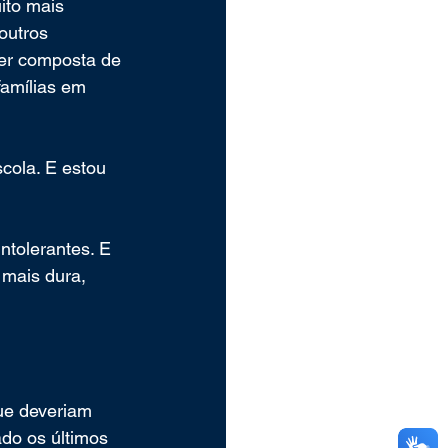
ito mais 
outros 
er composta de 
famílias em 
cola. E estou 
ntolerantes. E 
 mais dura, 
ue deveriam 
do os últimos 