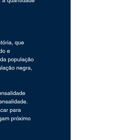
 a quantidade 
ória, que 
do e 
 da população 
ulação negra, 
ensalidade 
nsalidade. 
car para 
rgam próximo 