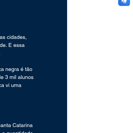
as cidades, 
de. E essa 
.
a negra é tão 
e 3 mil alunos 
ca vi uma 
anta Catarina 