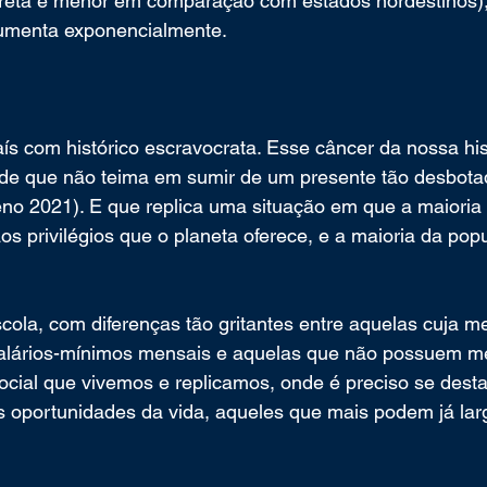
reta é menor em comparação com estados nordestinos),
aumenta exponencialmente.
 com histórico escravocrata. Esse câncer da nossa hist
e que não teima em sumir de um presente tão desbota
eno 2021). E que replica uma situação em que a maioria
s privilégios que o planeta oferece, e a maioria da pop
cola, com diferenças tão gritantes entre aquelas cuja m
alários-mínimos mensais e aquelas que não possuem me
social que vivemos e replicamos, onde é preciso se desta
s oportunidades da vida, aqueles que mais podem já la