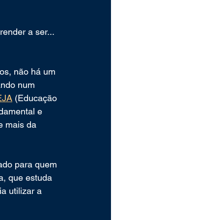
ender a ser... 
nos, não há um 
tando num 
EJA
 (Educação 
ndamental e 
e mais da 
zado para quem 
a, que estuda 
utilizar a 