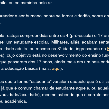
eito, ou se caminha pelo ar.
prender a ser humano, sobre se tornar cidadão, sobre apr
.
lar esteja compreendida entre os 4 (pré-escola) e 17 a
 ser um estudante escolar.  Milhares, aliás, acabam sen
na idade adulta, ou mesmo na 3ª idade, ingressando no 
s), cujo objetivo está no desenvolvimento do ensino fu
que passaram dos 17 anos, ainda mais em um país ond
 a educação básica (mais, 
aqui
).
que o termo “estudante” vai além daquele que é utili
 já que é comum chamar de estudante aquele, ou aquel
rsidade/faculdade), mesmo sabendo que o correto seria 
ou acadêmica.