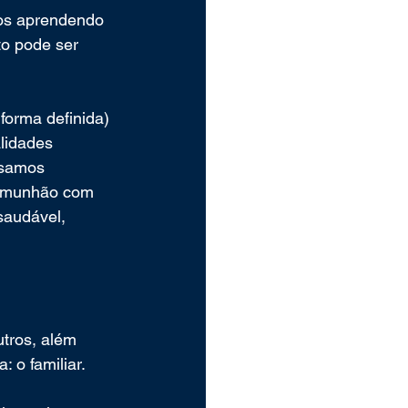
mos aprendendo 
o pode ser 
orma definida) 
lidades 
ssamos 
comunhão com 
saudável, 
tros, além 
 o familiar.