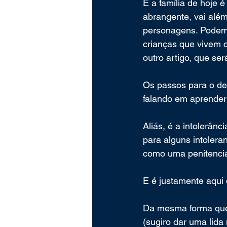
E a família de hoje 
abrangente, vai além
personagens. Podem 
crianças que vivem c
outro artigo, que se
Os passos para o des
falando em aprender a
Aliás, é a intolerânc
para alguns intolera
como uma penitenciá
E é justamente aqui q
Da mesma forma que 
(sugiro dar uma lida 