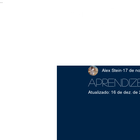
...
Todos posts
Mob. Urbana
Sus
Alex Stein
17 de no
Aprendiz
Atualizado:
16 de dez. de