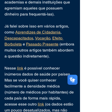
academias e demais instituições que 
agremiam aqueles que possuem 
dinheiro para frequentá-las).
Já falei sobre isso em vários artigos, 
como 
Aprendizes de Cidadania
, 
Descapacitados
, 
Vocação
, 
Efeito 
Borboleta
 e 
Passado Presente
 (embora 
muitos outros artigos também abordem 
a questão indiretamente).
Nesse 
link
 é possível conhecer 
inúmeros dados de saúde por países. 
Mas se você quiser conhecer 
facilmente a densidade médica 
(número de médicos por habitantes) de 
cada país de forma mais rápida, 
acesse esse outro 
link
 (os dados estão 
um pouco desatualizados, mas não 