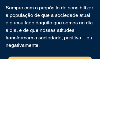
Sempre com o propósito de sensibilizar 
a população de que a sociedade atual 
é o resultado daquilo que somos no dia 
a dia, e de que nossas atitudes 
transformam a sociedade, positiva – ou 
negativamente.
CONHEÇA AS NOSSAS CAMISETAS
Alguns dos artigos apresentados aqui 
no Sermoré da Civisporã, ou nos textos 
estampados nas suas camisetas, 
podem parecer um pouco duros, pois 
repreendem atitudes prejudiciais; 
outros apresentam um convite a juntar 
“lé com cré”; outros são motivacionais.